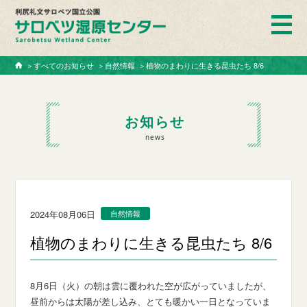
ホーム
＞
すべてのお知らせ
＞
自然情報
＞
植物のまわりに生きる昆虫たち 8/6
お知らせ
news
2024年08月06日
自然情報
植物のまわりに生きる昆虫たち 8/6
8月6日（火）の朝は雲に覆われた空が広がっていましたが、
昼前からは太陽が差し込み、とても暖かい一日となっていま