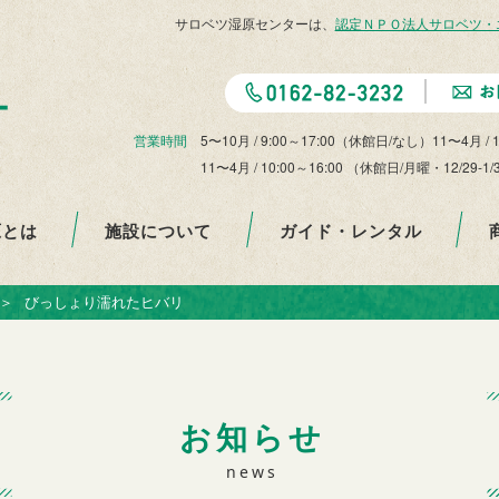
サロベツ湿原センターは、
認定ＮＰＯ法人サロベツ・
営業時間
5〜10月 / 9:00～17:00（休館日/なし）11〜4月 / 
11〜4月 / 10:00～16:00 （休館日/月曜・12
原とは
施設について
ガイド・レンタル
＞
びっしょり濡れたヒバリ
お知らせ
news