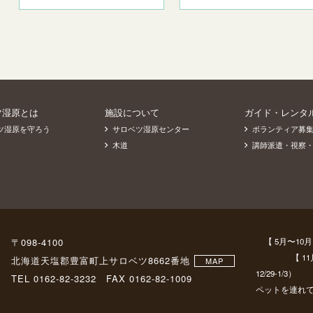
ツ湿原とは
施設について
ガイド・レンタ
ツ湿原を守ろう
サロベツ湿原センター
ボランティア募
木道
講師派遣・視察
〒098-4100
【 5月〜10月 
【 11月〜4
北海道天塩郡豊富町上サロベツ8662番地
MAP
12/29-1/3）
TEL 0162-82-3232 FAX 0162-82-1009
ペットを連れ