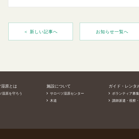
＜ 新しい記事へ
お知らせ一覧へ
ツ湿原とは
施設について
ガイド・レンタ
ツ湿原を守ろう
サロベツ湿原センター
ボランティア募
木道
講師派遣・視察