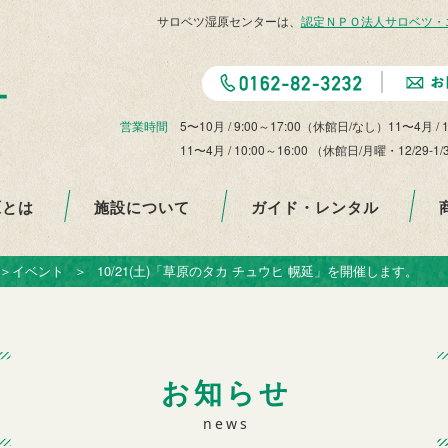
サロベツ湿原センターは、
認定ＮＰＯ法人サロベツ・
営業時間
5〜10月 / 9:00～17:00（休館日/なし）11〜4月 / 
11〜4月 / 10:00～16:00 （休館日/月曜・12
原とは
施設について
ガイド・レンタル
＞
イベント
＞
10/21(土)「草原のタカ チュウヒ 幌延」を開催します。
お知らせ
news