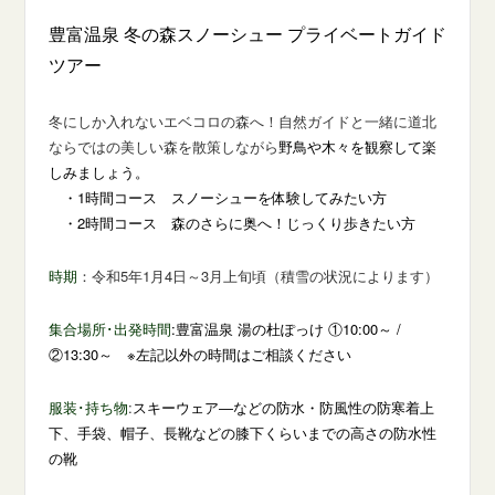
豊富温泉 冬の森スノーシュー プライベートガイド
ツアー
冬にしか入れないエベコロの森へ！自然ガイドと一緒に道北
ならではの美しい森を散策しながら
野鳥や木々を観察して楽
しみましょう。
・1時間コース スノーシューを体験してみたい方
・2時間コース 森のさらに奥へ！じっくり歩きたい方
時期
：令和5年1月4日～3月上旬頃（積雪の状況によります）
集合場所･出発時間
:
豊富温泉 湯の杜ぽっけ ①10:00～ /
②13:30～ ※左記以外の時間はご相談ください
服装･持ち物
:
スキーウェア―などの防水・防風性の防寒着上
下、手袋、帽子、長靴などの膝下くらいまでの高さの防水性
の靴