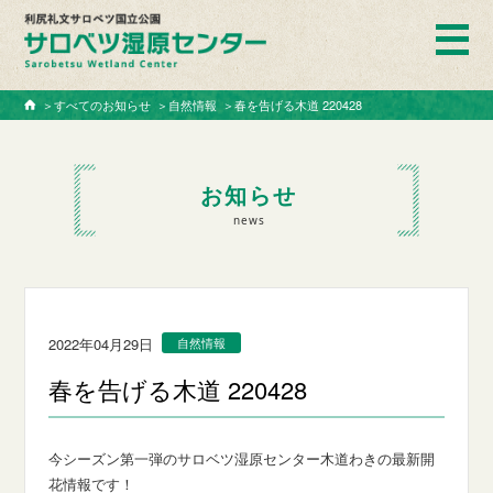
ホーム
＞
すべてのお知らせ
＞
自然情報
＞
春を告げる木道 220428
お知らせ
news
2022年04月29日
自然情報
春を告げる木道 220428
今シーズン第一弾のサロベツ湿原センター木道わきの最新開
花情報です！