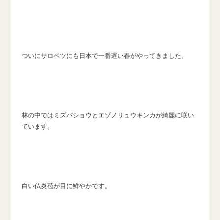
ついにサロベツにも日本で一番遅い春がやってきました。
林の中ではミズバショウとエゾノリュウキンカが綺麗に咲い
ています。
白い仏炎苞が目に鮮やかです。