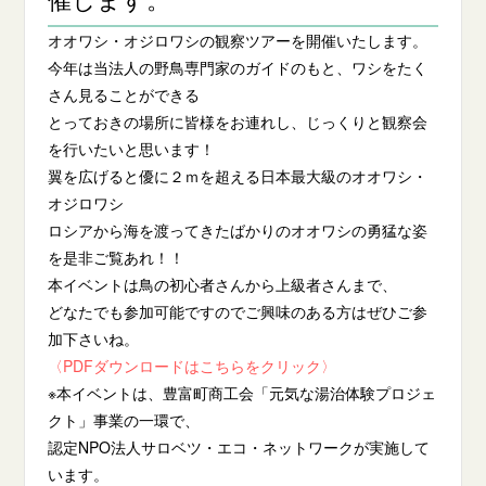
オオワシ・オジロワシの観察ツアーを開催いたします。
今年は当法人の野鳥専門家のガイドのもと、ワシをたく
さん見ることができる
とっておきの場所に皆様をお連れし、じっくりと観察会
を行いたいと思います！
翼を広げると優に２ｍを超える日本最大級のオオワシ・
オジロワシ
ロシアから海を渡ってきたばかりのオオワシの勇猛な姿
を是非ご覧あれ！！
本イベントは鳥の初心者さんから上級者さんまで、
どなたでも参加可能ですのでご興味のある方はぜひご参
加下さいね。
〈PDFダウンロードはこちらをクリック〉
※本イベントは、豊富町商工会「元気な湯治体験プロジェ
クト」事業の一環で、
認定NPO法人サロベツ・エコ・ネットワークが実施して
います。