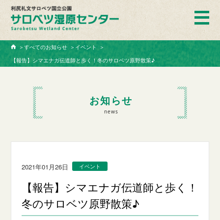
ホーム
＞
すべてのお知らせ
＞
イベント
＞
【報告】シマエナガ伝道師と歩く！冬のサロベツ原野散策♪
お知らせ
news
2021年01月26日
イベント
【報告】シマエナガ伝道師と歩く！
冬のサロベツ原野散策♪