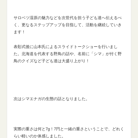
サロベツ湿原の魅力などを次世代を担う子ども達へ伝えるべ
く、更なるステップアップを目指して、活動を継続していき
ます！
表彰式後に山本氏によるスライドトークショーを行いまし
た。北海道を代表する野鳥の話や、名前に「シマ」が付く野
鳥のクイズなど子ども達は大盛り上がり！
次はシマエナガの生態の話となりました。
実際の重さは何と7g！7円と一緒の重さということで、どれく
らい軽いのか体感しました。