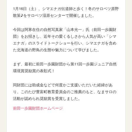
1月16日（土）、シマエナガ伝道師と歩く！冬のサロベツ原野
散策♪をサロベツ湿原センターで開催しました。
今回は阿寒在住の自然写真家「山本光一」氏（前田一歩園財
団）をお招きし、近年その愛くるしさから人気が高い「シマ
エナガ」のスライドトークショーを行い、シマエナガを含め
た北海道の野鳥の生態や魅力について学びました。
まず、最初に前田一歩園財団から第11回一歩園ジュニア自然
環境賞奨励賞の表彰式！
同財団には助成金などで何度かご支援いただいた経緯があ
り、このたび豊富町教育委員会のご推薦のもと、なまサロの
活動が認められ奨励賞を受賞しました。
前田一歩園財団ホームページ