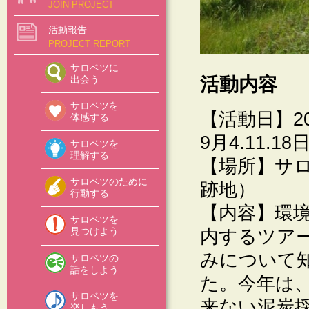
JOIN PROJECT
活動報告
PROJECT REPORT
サロベツに
出会う
活動内容
サロベツを
【活動日】201
体感する
9月4.11.18
サロベツを
理解する
【場所】サ
サロベツのために
跡地）
行動する
【内容】環
サロベツを
内するツア
見つけよう
みについて
サロベツの
話をしよう
た。今年は
サロベツを
来ない泥炭
楽しもう