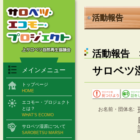
活動報告
活動報告 >
サロベツ
メインメニュー
トップページ
HOME
エコモー・プロジェクト
とは？
お名前・団体名:
WHAT’S ECOMO
サロベツ湿原について
SAROBETSU MARSH