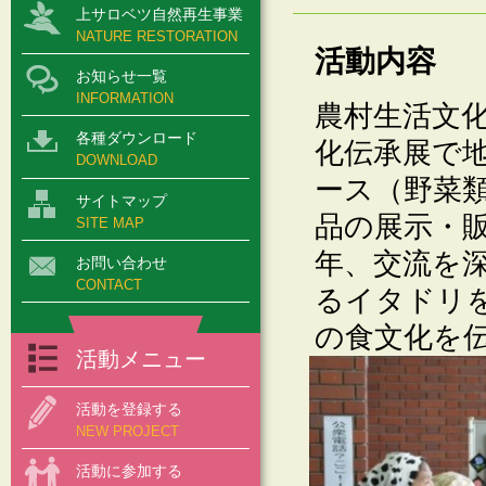
上サロベツ自然再生事業
NATURE RESTORATION
活動内容
お知らせ一覧
INFORMATION
農村生活文
各種ダウンロード
化伝承展で
DOWNLOAD
ース（野菜
サイトマップ
品の展示・
SITE MAP
年、交流を
お問い合わせ
CONTACT
るイタドリ
の食文化を
活動メニュー
活動を登録する
NEW PROJECT
活動に参加する