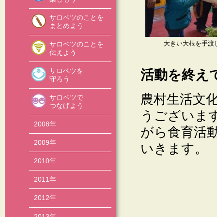
サロベツのことを
まとめよう
サロベツのことを
大きい大根を手渡
伝えよう
サロベツを
活動を終え
守ろう
農村生活文
サロベツで
つなげよう
うございま
2008年
がら食育活
2009年
いきます。
2010年
2011年
2012年
2013年