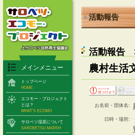
活動報告
活動報告 >
農村生活
メインメニュー
トップページ
HOME
エコモー・プロジェクト
とは？
お名前・団体名:
WHAT’S ECOMO
日時・場所:
サロベツ湿原について
SAROBETSU MARSH