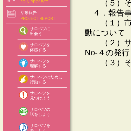
（５）そ
JOIN PROJECT
４．報告事
活動報告
PROJECT REPORT
（１）市民
サロベツに
動について
出会う
（２）サロ
サロベツを
体感する
No-４の発行
（３）そ
サロベツを
理解する
サロベツのために
行動する
サロベツを
見つけよう
サロベツの
話をしよう
サロベツを
楽しもう