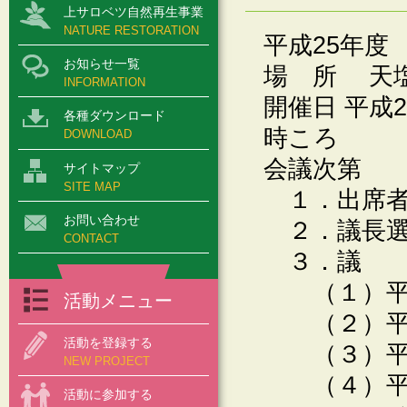
上サロベツ自然再生事業
NATURE RESTORATION
平成25年度
お知らせ一覧
場 所 天塩
INFORMATION
開催日 平成2
各種ダウンロード
時ころ
DOWNLOAD
会議次第
サイトマップ
SITE MAP
１．出席者
お問い合わせ
２．議長選
CONTACT
３．議 
（１）平成
活動メニュー
（２）平成
活動を登録する
（３）平成
NEW PROJECT
（４）平
活動に参加する