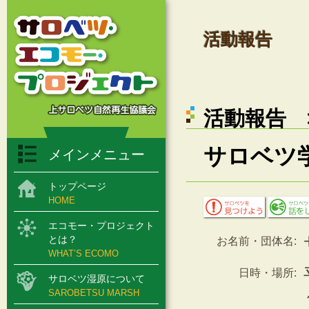
活動報告
活動報告 >
サロベツ学
メインメニュー
トップページ
HOME
エコモー・プロジェクト
とは？
お名前・団体名:
WHAT’S ECOMO
日時・場所:
サロベツ湿原について
SAROBETSU MARSH