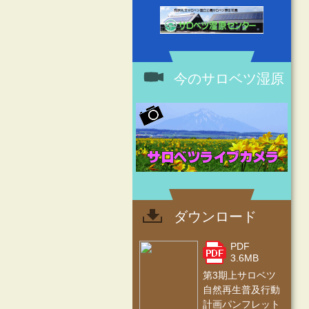
今のサロベツ湿原
ダウンロード
PDF
3.6MB
第3期上サロベツ
自然再生普及行動
計画パンフレット