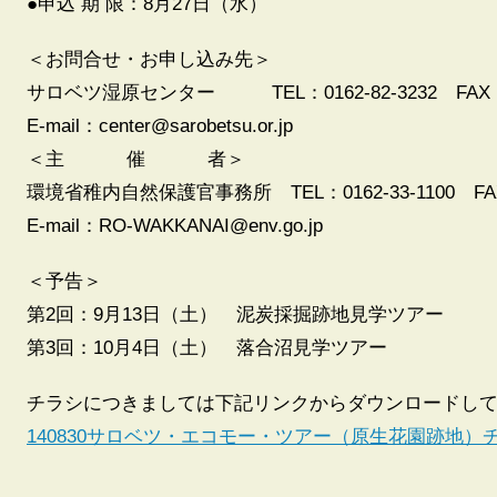
●申込 期 限：8月27日（水）
＜お問合せ・お申し込み先＞
サロベツ湿原センター TEL：0162-82-3232 FAX：0
E-mail：center@sarobetsu.or.jp
＜主 催 者＞
環境省稚内自然保護官事務所 TEL：0162-33-1100 FAX：
E-mail：RO-WAKKANAI@env.go.jp
＜予告＞
第2回：9月13日（土） 泥炭採掘跡地見学ツアー
第3回：10月4日（土） 落合沼見学ツアー
チラシにつきましては下記リンクからダウンロードし
140830サロベツ・エコモー・ツアー（原生花園跡地）