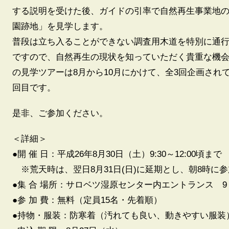
する説明を受けた後、ガイドの引率で自然再生事業地
園跡地」を見学します。
普段は立ち入ることができない調査用木道を特別に通
ですので、自然再生の現状を知っていただく貴重な機
の見学ツアーは8月から10月にかけて、全3回企画され
回目です。
是非、ご参加ください。
＜詳細＞
●開 催 日：平成26年8月30日（土）9:30～12:00頃まで
※荒天時は、翌日8月31日(日)に延期とし、朝8時に
●集 合 場所：サロベツ湿原センター内エントランス 9
●参 加 費：無料（定員15名・先着順）
●持物・服装：防寒着（汚れても良い、動きやすい服装