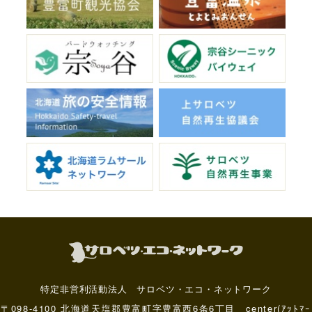
特定非営利活動法人 サロベツ・エコ・ネットワーク
〒098-4100 北海道天塩郡豊富町字豊富西6条6丁目 center(ｱｯﾄﾏｰ