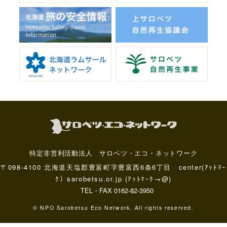
特定非営利活動法人 サロベツ・エコ・ネットワーク
〒098-4100 北海道天塩郡豊富町字豊富西6条6丁目 center(ｱｯﾄﾏｰ
ｸ）sarobetsu.or.jp (ｱｯﾄﾏｰｸ→@)
TEL・FAX 0162-82-3950
© NPO Sarobetsu Eco Network. All rights reserved.