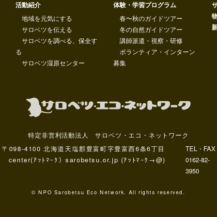
活動紹介
体験・学習プログラム
地域を元気にする
春〜秋のガイドツアー
サロベツを伝える
冬の自然ガイドツアー
サロベツを調べる、保全す
講師派遣・視察・研修
る
ボランティア・インターン
サロベツ湿原センター
募集
特定非営利活動法人 サロベツ・エコ・ネットワーク
〒098-4100 北海道天塩郡豊富町字豊富西6条6丁目
TEL・FAX
center(ｱｯﾄﾏｰｸ）sarobetsu.or.jp (ｱｯﾄﾏｰｸ→@)
0162-82-
3950
© NPO Sarobetsu Eco Network. All rights reserved.