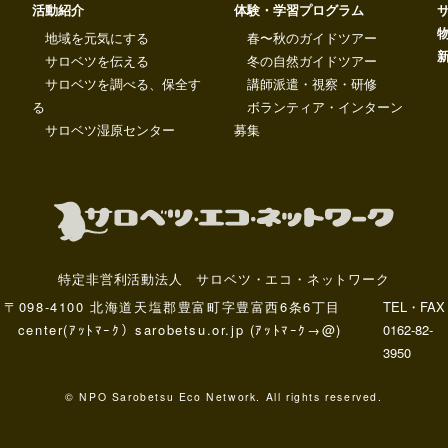
活動紹介
体験・学習プログラム
地域を元気にする
春〜秋のガイドツアー
サロベツを伝える
冬の自然ガイドツアー
サロベツを調べる、保全す
講師派遣・視察・研修
る
ボランティア・インターン
サロベツ湿原センター
募集
特定非営利活動法人 サロベツ・エコ・ネットワーク
〒098-4100 北海道天塩郡豊富町字豊富西6条6丁目
TEL・FAX
center(ｱｯﾄﾏｰｸ）sarobetsu.or.jp (ｱｯﾄﾏｰｸ→@)
0162-82-
3950
© NPO Sarobetsu Eco Network. All rights reserved.