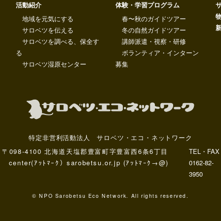
活動紹介
体験・学習プログラム
地域を元気にする
春〜秋のガイドツアー
サロベツを伝える
冬の自然ガイドツアー
サロベツを調べる、保全す
講師派遣・視察・研修
る
ボランティア・インターン
サロベツ湿原センター
募集
特定非営利活動法人 サロベツ・エコ・ネットワーク
〒098-4100 北海道天塩郡豊富町字豊富西6条6丁目
TEL・FAX
center(ｱｯﾄﾏｰｸ）sarobetsu.or.jp (ｱｯﾄﾏｰｸ→@)
0162-82-
3950
© NPO Sarobetsu Eco Network. All rights reserved.